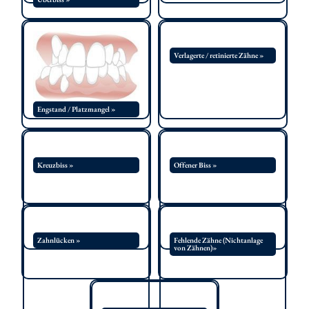
Verlagerte / retinierte Zähne »
Engstand / Platzmangel »
Kreuzbiss »
Offener Biss »
Zahnlücken »
Fehlende Zähne (Nichtanlage
von Zähnen)»