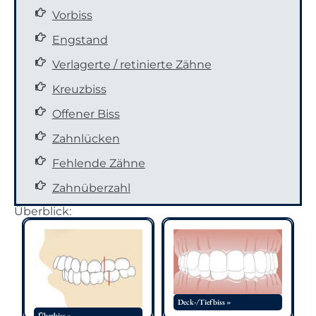
Vorbiss
Engstand
Verlagerte / retinierte Zähne
Kreuzbiss
Offener Biss
Zahnlücken
Fehlende Zähne
Zahnüberzahl
Überblick:
Deck-/Tiefbiss »
Überbiss »