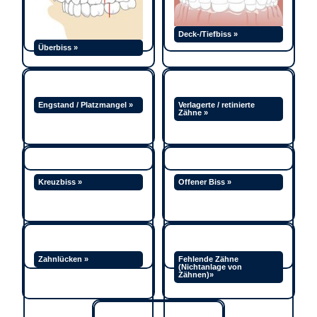
Deck-/Tiefbiss »
Überbiss »
Engstand / Platzmangel »
Verlagerte / retinierte
Zähne »
Kreuzbiss »
Offener Biss »
Zahnlücken »
Fehlende Zähne
(Nichtanlage von
Zähnen)»